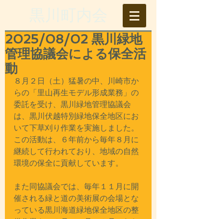
​黒川町内会
2025/08/02 黒川緑地
管理協議会による保全活
動
８月２日（土）猛暑の中、川崎市か
らの「里山再生モデル形成業務」の
委託を受け、黒川緑地管理協議会
は、黒川伏越特別緑地保全地区にお
いて下草刈り作業を実施しました。
この活動は、６年前から毎年８月に
継続して行われており、地域の自然
環境の保全に貢献しています。
また同協議会では、毎年１１月に開
催される緑と道の美術展の会場とな
っている黒川海道緑地保全地区の整