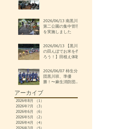
2026/06/13 南黒川
第二公園の集中管理
を実施しました
2026/06/13 【黒川
の田んぼでお米を作
ろう！】田植え体験
2026/06/07 柿生分
団黒川班、準優
勝！〜麻生消防団ポ
ンプ操法大会〜
アーカイブ
2026年8月
（1）
1件の記事
2026年7月
（3）
3件の記事
2026年6月
（6）
6件の記事
2026年5月
（2）
2件の記事
2026年4月
（4）
4件の記事
2026年3月
（5）
5件の記事