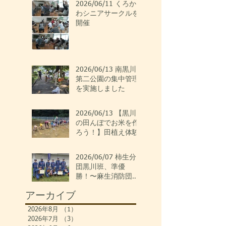
2026/06/11 くろか
わシニアサークルを
開催
2026/06/13 南黒川
第二公園の集中管理
を実施しました
2026/06/13 【黒川
の田んぼでお米を作
ろう！】田植え体験
2026/06/07 柿生分
団黒川班、準優
勝！〜麻生消防団ポ
ンプ操法大会〜
アーカイブ
2026年8月
（1）
1件の記事
2026年7月
（3）
3件の記事