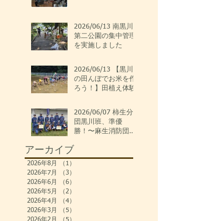
2026/06/13 南黒川
第二公園の集中管理
を実施しました
2026/06/13 【黒川
の田んぼでお米を作
ろう！】田植え体験
2026/06/07 柿生分
団黒川班、準優
勝！〜麻生消防団ポ
ンプ操法大会〜
アーカイブ
2026年8月
（1）
1件の記事
2026年7月
（3）
3件の記事
2026年6月
（6）
6件の記事
2026年5月
（2）
2件の記事
2026年4月
（4）
4件の記事
2026年3月
（5）
5件の記事
2026年2月
（5）
5件の記事