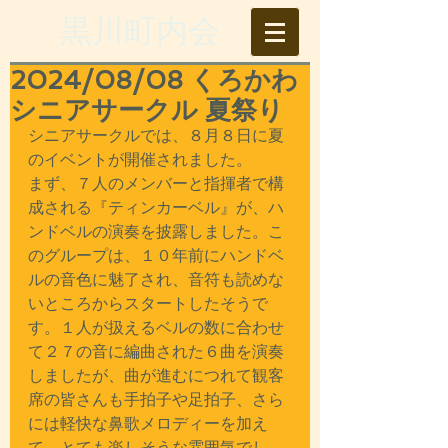
​黒川町内会
2024/08/08 くろかわ
シニアサークル 夏祭り
シニアサークルでは、８
月８日に夏
のイベントが開催されました。
まず、７人のメンバーと指揮者で構
成される『ティンカーベル』が、ハ
ンドベルの演奏を披露しました。こ
のグループは、１０
年前にハンドベ
ルの音色に魅了され、音符も読めな
いところからスタートしたそうで
す。１人が扱えるベルの数に合わせ
て２７の音に編曲された６曲を演奏
しましたが、曲が進むにつれて観客
席の皆さんも手拍子や足拍子、さら
には軽快な鼻歌メロディーを加え