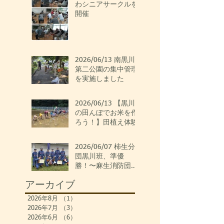
わシニアサークルを
開催
2026/06/13 南黒川
第二公園の集中管理
を実施しました
2026/06/13 【黒川
の田んぼでお米を作
ろう！】田植え体験
2026/06/07 柿生分
団黒川班、準優
勝！〜麻生消防団ポ
ンプ操法大会〜
アーカイブ
2026年8月
（1）
1件の記事
2026年7月
（3）
3件の記事
2026年6月
（6）
6件の記事