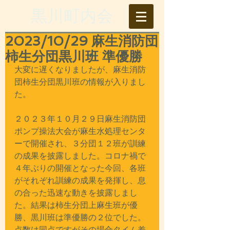
​黒川町内会
2023/10/29 麻生消防団
柿生分団黒川班 準優勝
大変に遅くなりましたが、麻生消防
団柿生分団黒川班の情報が入りまし
た。
２０２３年１０月２９日麻生消防団
ポンプ操法大会が麻生水処理センタ
ーで開催され、３分団１２班が訓練
の成果を披露しました。コロナ禍で
４年ぶりの開催となった今回、各班
がそれぞれ訓練の成果を発揮し、息
の合った迅速な動きを披露しまし
た。結果は柿生分団上麻生班が優
勝、黒川班は準優勝の２位でした。