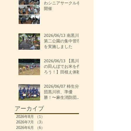
わシニアサークルを
開催
2026/06/13 南黒川
第二公園の集中管理
を実施しました
2026/06/13 【黒川
の田んぼでお米を作
ろう！】田植え体験
2026/06/07 柿生分
団黒川班、準優
勝！〜麻生消防団ポ
ンプ操法大会〜
アーカイブ
2026年8月
（1）
1件の記事
2026年7月
（3）
3件の記事
2026年6月
（6）
6件の記事