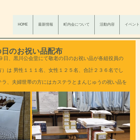
HOME
最新情報
町内会について
活動内容
イベント
敬老の日のお祝い品配布
月９日、黒川公会堂にて敬老の日のお祝い品が各組役員の
方）は 男性１１１名、女性１２５名、合計２３６名でし
テラ、夫婦世帯の方にはカステラとまんじゅうの祝い品を