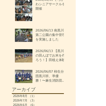
わシニアサークルを
開催
2026/06/13 南黒川
第二公園の集中管理
を実施しました
2026/06/13 【黒川
の田んぼでお米を作
ろう！】田植え体験
2026/06/07 柿生分
団黒川班、準優
勝！〜麻生消防団ポ
ンプ操法大会〜
アーカイブ
2026年8月
（1）
1件の記事
2026年7月
（3）
3件の記事
2026年6月
（6）
6件の記事